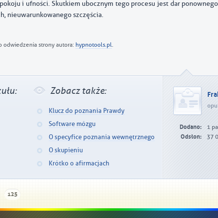
pokoju i ufności. Skutkiem ubocznym tego procesu jest dar ponowneg
h, nieuwarunkowanego szczęścia.
 odwiedzenia strony autora:
hypnotools.pl
.
ułu:
Zobacz także:
Fra
opu
Klucz do poznania Prawdy
Software mózgu
Dodano:
1 pa
O specyfice poznania wewnętrznego
Odsłon:
37 
O skupieniu
Krótko o afirmacjach
125