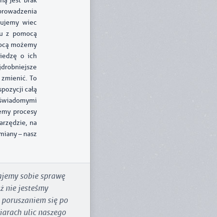
ą jest brak
prowadzenia
ukujemy wiec
Tu z pomocą
omocą możemy
iedzę o ich
jdrobniejsze
 zmienić. To
pozycji całą
dświadomymi
jemy procesy
arzędzie, na
miany – nasz
ajemy sobie sprawę
uż nie jesteśmy
 poruszaniem się po
arach ulic naszego