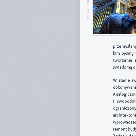
PAUL BICA
FOT.
przemyślany
kim byśmy c
tworzenia 
świadomą ob
W stanie św
dokonywani
Analogiczn
i swobodni
ograniczony
architekto
wprowadzan
remont budy