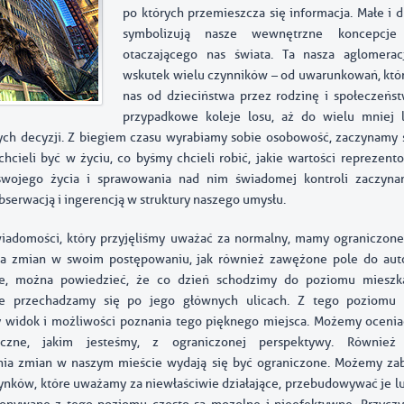
po których przemieszcza się informacja. Małe i 
symbolizują nasze wewnętrzne koncepcj
otaczającego nas świata. Ta nasza aglomerac
wskutek wielu czynników – od uwarunkowań, któ
nas od dzieciństwa przez rodzinę i społeczeńs
przypadkowe koleje losu, aż do wielu mniej l
ch decyzji. Z biegiem czasu wyrabiamy sobie osobowość, zaczynamy 
hcieli być w życiu, co byśmy chcieli robić, jakie wartości reprezent
swojego życia i sprawowania nad nim świadomej kontroli zaczyn
serwacją i ingerencją w struktury naszego umysłu.
iadomości, który przyjęliśmy uważać za normalny, mamy ograniczon
a zmian w swoim postępowaniu, jak również zawężone pole do auto
ie, można powiedzieć, że co dzień schodzimy do poziomu mieszk
e przechadzamy się po jego głównych ulicach. Z tego poziom
 widok i możliwości poznania tego pięknego miejsca. Możemy ocenia
niczne, jakim jesteśmy, z ograniczonej perspektywy. Również
ia zmian w naszym mieście wydają się być ograniczone. Możemy zabi
nków, które uważamy za niewłaściwie działające, przebudowywać je l