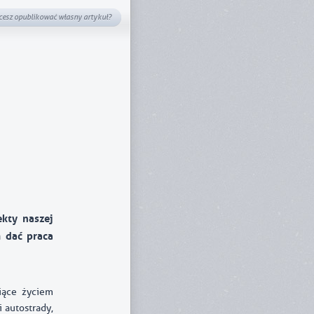
cesz opublikować własny artykuł?
kty naszej
m dać praca
iące życiem
i autostrady,