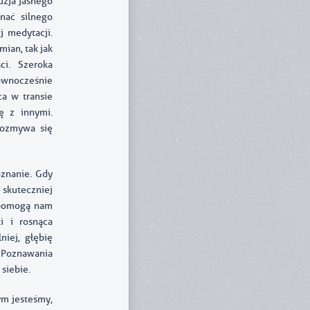
uzja jasnego
nać silnego
j medytacji.
ian, tak jak
ci. Szeroka
ównocześnie
a w transie
ę z innymi.
rozmywa się
oznanie. Gdy
 skuteczniej
e pomogą nam
i i rosnąca
niej, głębię
 Poznawania
siebie.
ym jesteśmy,