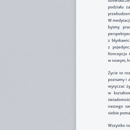
doświadczen
podziału z
przebudzeni
W medytacji
byśmy prac
perspektyw
z błyskawi
z pojedync
Koncepcja 
w nowym, ho
Życie to ro
poznamy i z
wytyczać ży
w kształto
świadomość 
naszego sa
siebie poma
Wszystko to