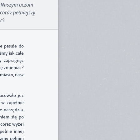
) Naszym oczom
coraz pełniejszy
ci.
ie pasuje do
śmy jak całe
y zapragnąć
ię zmieniać?
miasto, nasz
acowało już
ć w zupełnie
e narzędzia.
aniem się po
 coraz wyżej
pełnie innej
żamy pełniej