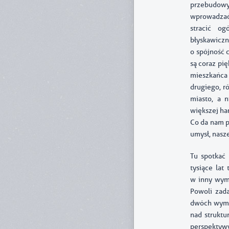
przebudowy
wprowadzać?
stracić o
błyskawicz
o spójność 
są coraz pi
mieszkańca 
drugiego, r
miasto, a 
większej ha
Co da nam p
umysł, nasz
Tu spotkać
tysiące lat
w inny wymi
Powoli zada
dwóch wymia
nad struktu
perspektywy