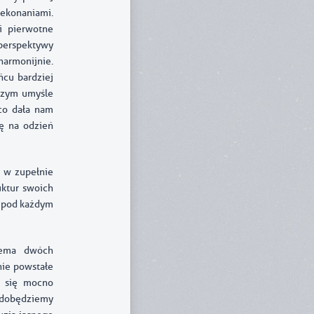
ekonaniami.
i pierwotne
perspektywy
armonijnie.
ńcu bardziej
szym umyśle
 co dała nam
ię na odzień
 w zupełnie
uktur swoich
e pod każdym
rema dwóch
nie powstałe
ż się mocno
zdobędziemy