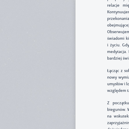
relacje mi
Kontynuuje
przekonani
obejmujące
Obserwujemy
świadomi k
i życiu. Gd
medytacja. 
bardziej św
Łącząc z s
nowy wymiar
umysłów i l
względem ta
Z początk
biegunów. W
na wskutek
zaprzyjaźn