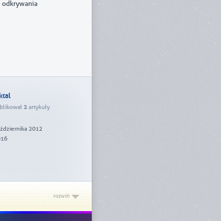
o odkrywania
ktal
blikował
2
artykuły
ździernika 2012
016
rozwiń