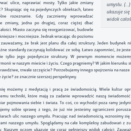
wać ulice, naprawiać mosty. Tylko jakie zmiany
umysłu. (…
 Skupiając się na pojedynczych obiektach, łatwo
ukazuje się 
gólne rozeznanie. Gdy zaczniemy wprowadzać
widok całoś
ne zmiany, jedna po drugiej, coraz ciężej dbać
całości. Miasto zaczyna się reorganizować, budowle
ękniejsze i mocniejsze. Jednak wracając do poziomu
zauważamy, że brak jest planu dla całej struktury. Jeden budynek n
óżne standardy zaczynają kolidować ze sobą. Łatwo zapomnieć, że jeste
nie tylko jego pojedyncze struktury. W pewnym momencie możem
rmonii w naszym mieście i życiu. Czego pragniemy? W jakim kierunku s
rawdziwe, trwałe szczęście? Potrzebujemy innego spojrzenia na nasze 
e życie? ze znacznie szerszej perspektywy.
 się możemy z medytacją i pracą ze świadomością. Wiele kultur opr
 temu techniki, które mają za zadanie wprowadzić naszą świadomoś
ar pojmowania siebie i świata. To coś, co wychodzi poza ramy jedyni
jemy sobie sprawę z tego, że już nie jesteśmy ograniczeni porusz
rach ulic naszego umysłu. Pracując nad świadomością, wznosimy się
rami naszego umysłu. Spoglądamy na całe kompleksy zabudowań z zu
. Naszym oczom ukazuje się coraz pełniejszy widok całości. Zauwa