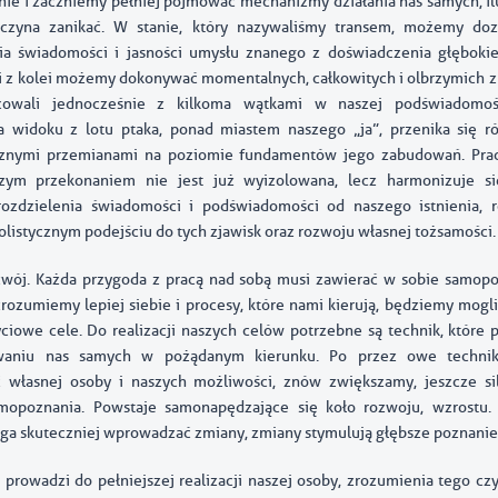
ie i zaczniemy pełniej pojmować mechanizmy działania nas samych, il
aczyna zanikać. W stanie, który nazywaliśmy transem, możemy doz
a świadomości i jasności umysłu znanego z doświadczenia głębokie
 z kolei możemy dokonywać momentalnych, całkowitych i olbrzymich zm
owali jednocześnie z kilkoma wątkami w naszej podświadomoś
a widoku z lotu ptaka, ponad miastem naszego „ja”, przenika się r
cznymi przemianami na poziomie fundamentów jego zabudowań. Prac
zym przekonaniem nie jest już wyizolowana, lecz harmonizuje si
rozdzielenia świadomości i podświadomości od naszego istnienia, 
listycznym podejściu do tych zjawisk oraz rozwoju własnej tożsamości.
zwój. Każda przygoda z pracą nad sobą musi zawierać w sobie samop
rozumiemy lepiej siebie i procesy, które nami kierują, będziemy mogli
ciowe cele. Do realizacji naszych celów potrzebne są technik, któr
waniu nas samych w pożądanym kierunku. Po przez owe technik
własnej osoby i naszych możliwości, znów zwiększamy, jeszcze sil
mopoznania. Powstaje samonapędzające się koło rozwoju, wzrostu.
ga skuteczniej wprowadzać zmiany, zmiany stymulują głębsze poznanie 
 prowadzi do pełniejszej realizacji naszej osoby, zrozumienia tego cz