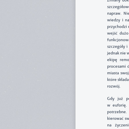
Zmiany dok
szczegółow
napraw. Nie
wiedzy i n
przychodzi 
wejść dużo
funkcjonowa
szczegóły i
jednak nie 
ekipę remo
procesami d
miasta swoj
które skład
rozwój.
Gdy już p
w euforię.
potrzebne. 
kierować sw
na życzen