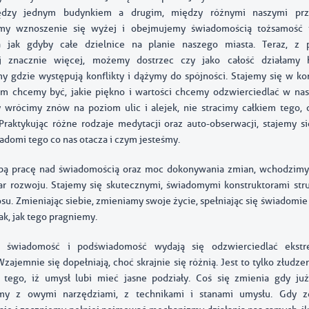
ędzy jednym budynkiem a drugim, między różnymi naszymi prz
my wznoszenie się wyżej i obejmujemy świadomością tożsamość 
a jak gdyby całe dzielnice na planie naszego miasta. Teraz, z 
j znacznie więcej, możemy dostrzec czy jako całość działamy h
 gdzie występują konflikty i dążymy do spójności. Stajemy się w ko
im chcemy być, jakie piękno i wartości chcemy odzwierciedlać w na
y wrócimy znów na poziom ulic i alejek, nie stracimy całkiem tego,
Praktykując różne rodzaje medytacji oraz auto-obserwacji, stajemy s
iadomi tego co nas otacza i czym jesteśmy.
obą pracę nad świadomością oraz moc dokonywania zmian, wchodzimy
 rozwoju. Stajemy się skutecznymi, świadomymi konstruktorami str
osu. Zmieniając siebie, zmieniamy swoje życie, spełniając się świadomi
k, jak tego pragniemy.
u świadomość i podświadomość wydają się odzwierciedlać ekst
zajemnie się dopełniają, choć skrajnie się różnią. Jest to tylko złudze
 tego, iż umysł lubi mieć jasne podziały. Coś się zmienia gdy ju
imy z owymi narzędziami, z technikami i stanami umysłu. Gdy 