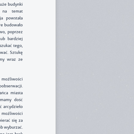
duże budynki
e na temat
ja powstała
re budowało
two, poprzez
ub bardziej
szukać tego,
ować. Sztukę
amy wraz ze
e możliwości
obserwacji.
ańca miasta
u mamy dość
ć arcydzieło
 możliwości
erać się za
ub wyburzać.