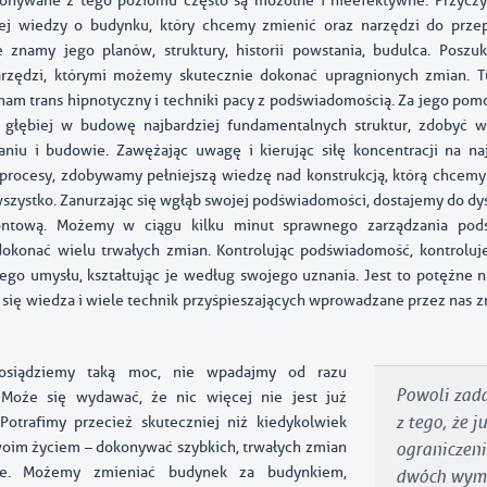
onywane z tego poziomu często są mozolne i nieefektywne. Przyczyn
ej wiedzy o budynku, który chcemy zmienić oraz narzędzi do prze
 znamy jego planów, struktury, historii powstania, budulca. Posz
arzędzi, którymi możemy skutecznie dokonać upragnionych zmian. 
nam trans hipnotyczny i techniki pacy z podświadomością. Za jego p
 głębiej w budowę najbardziej fundamentalnych struktur, zdobyć w
niu i budowie. Zawężając uwagę i kierując siłę koncentracji na na
 procesy, zdobywamy pełniejszą wiedzę nad konstrukcją, którą chcemy
wszystko. Zanurzając się wgłąb swojej podświadomości, dostajemy do dys
ntową. Możemy w ciągu kilku minut sprawnego zarządzania po
okonać wielu trwałych zmian. Kontrolując podświadomość, kontrolu
ego umysłu, kształtując je według swojego uznania. Jest to potężne n
a się wiedza i wiele technik przyśpieszających wprowadzane przez nas z
osiądziemy taką moc, nie wpadajmy od razu
Powoli zad
 Może się wydawać, że nic więcej nie jest już
Potrafimy przecież skuteczniej niż kiedykolwiek
z tego, że j
oim życiem – dokonywać szybkich, trwałych zmian
ograniczeni
ie. Możemy zmieniać budynek za budynkiem,
dwóch wymi