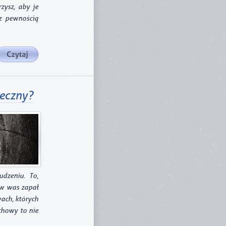
zysz, aby je
 z pewnością
ieczny?
udzeniu. To,
 w was zapał
ach, których
chowy to nie