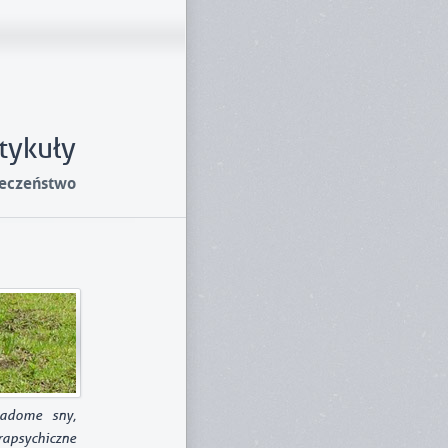
tykuły
ieczeństwo
iadome sny,
arapsychiczne