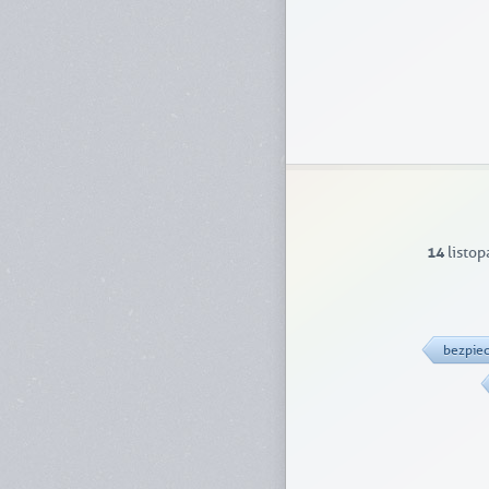
14
listo
bezpie