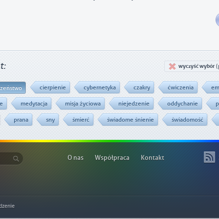
t:
wyczyść wybór
(
cierpienie
cybernetyka
czakry
ćwiczenia
em
czeństwo
ie
medytacja
misja życiowa
niejedzenie
oddychanie
p
prana
sny
śmierć
świadome śnienie
świadomość
O nas
Współpraca
Kontakt
dzenie