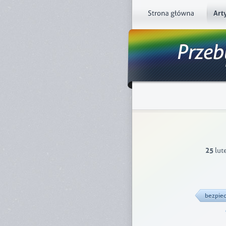
25
lut
bezpie