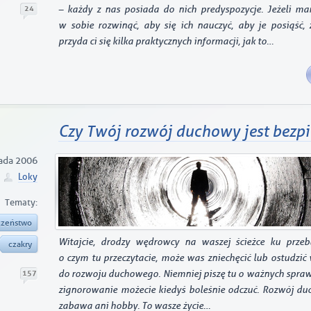
24
– każdy z nas posiada do nich predyspozycje. Jeżeli mar
w sobie rozwinąć, aby się ich nauczyć, aby je posiąść,
przyda ci się kilka praktycznych informacji, jak to…
Czy Twój rozwój duchowy jest bezp
pada 2006
Loky
Tematy:
czeństwo
Witajcie, drodzy wędrowcy na waszej ścieżce ku przeb
czakry
o czym tu przeczytacie, może was zniechęcić lub ostudzić
157
do rozwoju duchowego. Niemniej piszę tu o ważnych spraw
zignorowanie możecie kiedyś boleśnie odczuć. Rozwój du
zabawa ani hobby. To wasze życie…