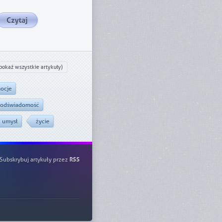
pokaż wszystkie artykuły)
ocje
odświadomość
umysł
życie
Subskrybuj artykuły przez
RSS