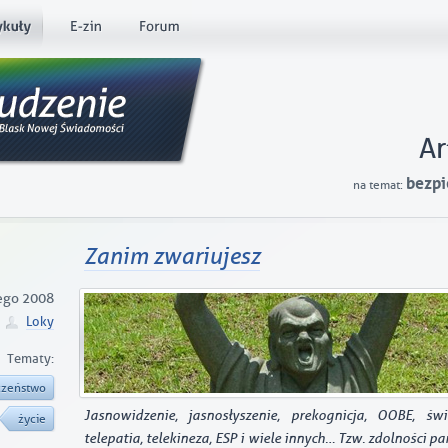
Ar
bezp
na temat:
Zanim zwariujesz
ego 2008
Loky
Tematy:
czeństwo
Jasnowidzenie, jasnosłyszenie, prekognicja, OOBE, św
życie
telepatia, telekineza, ESP i wiele innych… Tzw. zdolności p