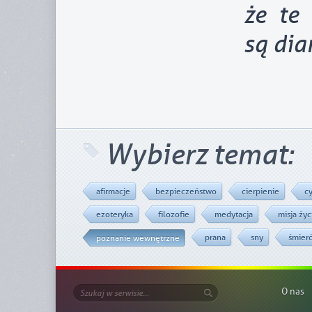
że te
są dia
Wybierz temat:
afirmacje
bezpieczeństwo
cierpienie
c
ezoteryka
filozofie
medytacja
misja ży
prana
sny
śmier
poznanie wewnętrzne
O nas