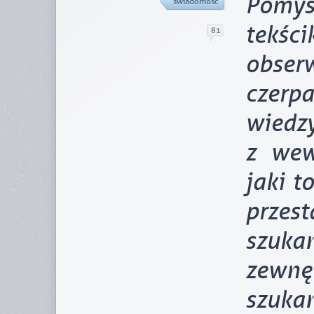
Pomy
świadomość
tekś
81
obse
czerpa
wiedz
z wew
jaki t
przest
szuk
zewn
szukan