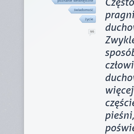
Częst
poznanie wewnętrzne
świadomość
prag
życie
duch
96
Zwyk
sposó
czło
duch
więc
częśc
pieśn
poświe