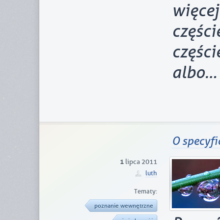
więce
częśc
częśc
albo…
O specyf
1
lipca 2011
luth
Tematy:
poznanie wewnętrzne