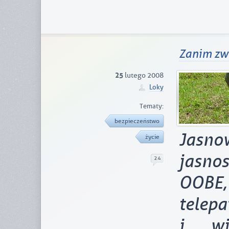
Zanim zw
25
lutego 2008
Loky
Tematy:
bezpieczeństwo
Jasnow
życie
jasnos
24
OOBE
telep
i wi