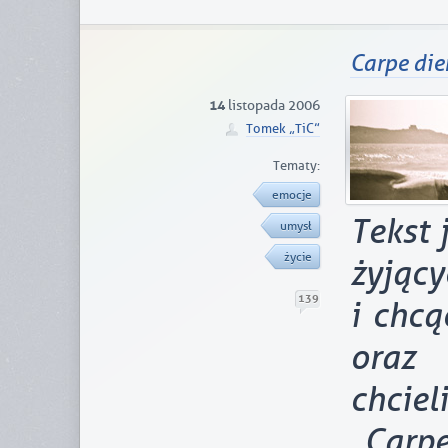
Carpe di
14
listopada 2006
Tomek „TiC”
Tematy:
emocje
Tekst 
umysł
życie
żyją
139
i chcą
oraz
chciel
„Carpe