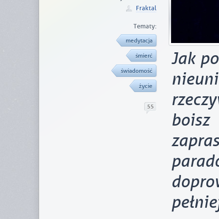
Fraktal
Tematy:
medytacja
Jak po
śmierć
świadomość
nieun
życie
rzecz
55
boisz
zapra
para
dopr
pełnie