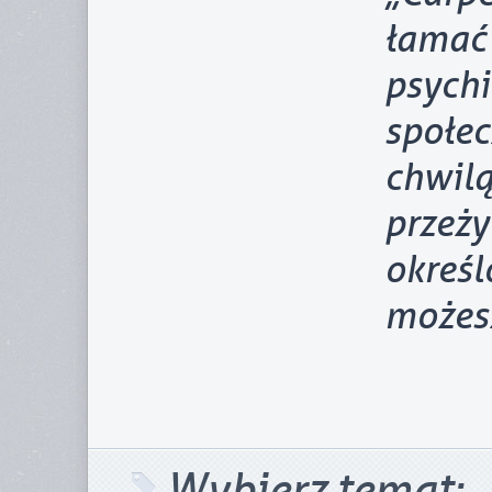
łama
psy
społec
chwil
przeż
okreś
możes
Wybierz temat: