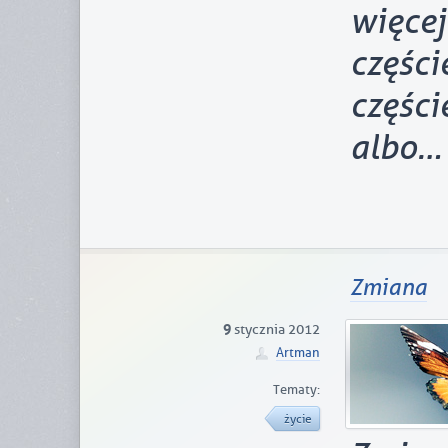
więce
częśc
częśc
albo…
Zmiana
9
stycznia 2012
Artman
Tematy:
życie