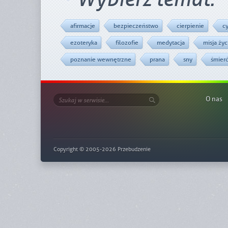
afirmacje
bezpieczeństwo
cierpienie
c
ezoteryka
filozofie
medytacja
misja ży
poznanie wewnętrzne
prana
sny
śmier
O nas
Copyright © 2005-2026 Przebudzenie