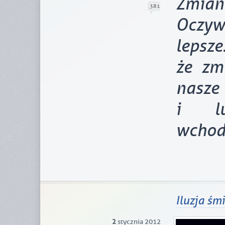
Zmiana
381
Oczy
lepsze
że zmi
nasze
i lu
wchodz
Iluzja śmi
2
stycznia 2012