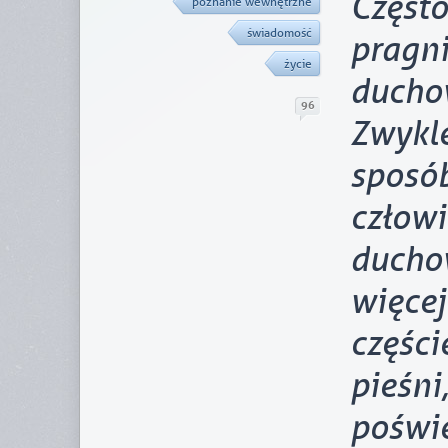
Częst
poznanie wewnętrzne
świadomość
prag
życie
duch
96
Zwyk
sposó
czło
duch
więc
częśc
pieśn
poświe