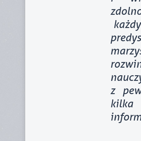
zdoln
każdy 
pred
marzy
rozw
naucz
z pew
kilk
inform