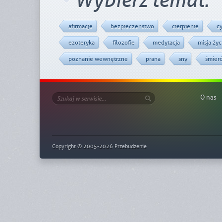
Wybierz temat:
afirmacje
bezpieczeństwo
cierpienie
c
ezoteryka
filozofie
medytacja
misja ży
poznanie wewnętrzne
prana
sny
śmier
O nas
Copyright © 2005-2026 Przebudzenie