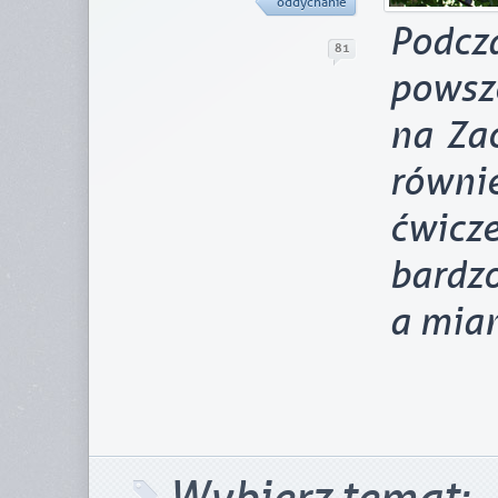
oddychanie
Podcza
81
powsz
na Zac
równi
ćwic
bard
a mia